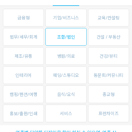
금융형
기업/비즈니스
교육/컨설팅
법무/세무/회계
조합/법인
건설 / 부동산
제조/유통
병원/의료
건강/뷰티
인테리어
웨딩/스튜디오
동문회/커뮤니티
캠핑/펜션/여행
음식/요식
종교형
홍보/출판/인쇄
서비스
프렌차이즈