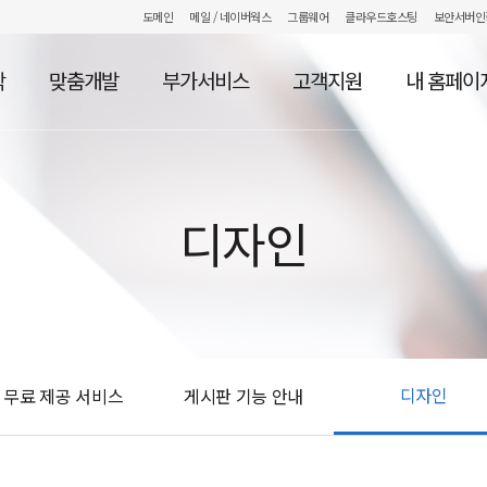
도메인
메일
/ 네이버웍스
그룹웨어
클라우드호스팅
보안서버인
작
맞춤개발
부가서비스
고객지원
내 홈페이
디자인
디자인
무료 제공 서비스
게시판 기능 안내