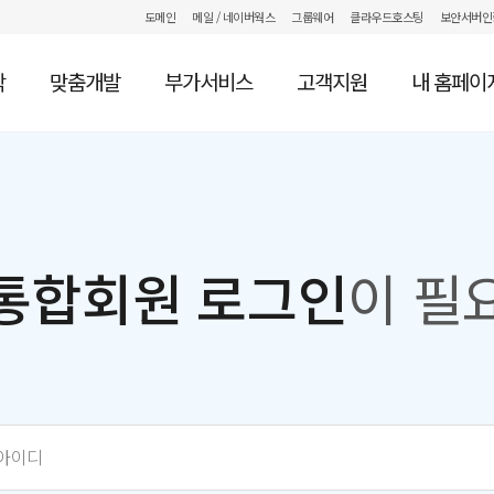
도메인
메일
/ 네이버웍스
그룹웨어
클라우드호스팅
보안서버인
작
맞춤개발
부가서비스
고객지원
내 홈페이
통합회원 로그인
이 필