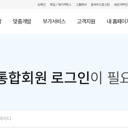
도메인
메일
/ 네이버웍스
그룹웨어
클라우드호스팅
보안서버인
작
맞춤개발
부가서비스
고객지원
내 홈페이
통합회원 로그인
이 필