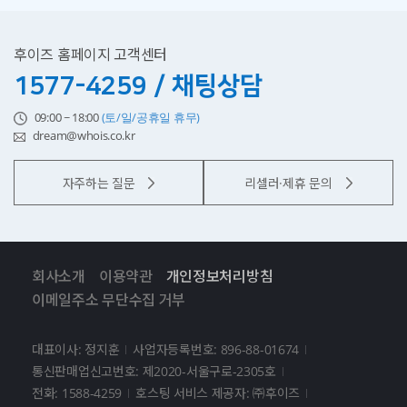
후이즈 홈페이지 고객센터
1577-4259 / 채팅상담
09:00 ~ 18:00
(토/일/공휴일 휴무)
dream@whois.co.kr
자주하는 질문
리셀러·제휴 문의
회사소개
이용약관
개인정보처리방침
이메일주소 무단수집 거부
대표이사: 정지훈
사업자등록번호: 896-88-01674
통신판매업신고번호: 제2020-서울구로-2305호
전화: 1588-4259
호스팅 서비스 제공자: ㈜후이즈