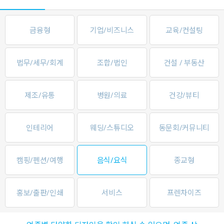
금융형
기업/비즈니스
교육/컨설팅
법무/세무/회계
조합/법인
건설 / 부동산
제조/유통
병원/의료
건강/뷰티
인테리어
웨딩/스튜디오
동문회/커뮤니티
캠핑/펜션/여행
음식/요식
종교형
홍보/출판/인쇄
서비스
프렌차이즈