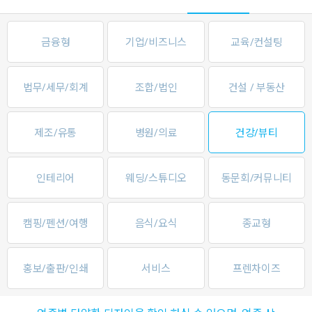
금융형
기업/비즈니스
교육/컨설팅
법무/세무/회계
조합/법인
건설 / 부동산
제조/유통
병원/의료
건강/뷰티
인테리어
웨딩/스튜디오
동문회/커뮤니티
캠핑/펜션/여행
음식/요식
종교형
홍보/출판/인쇄
서비스
프렌차이즈