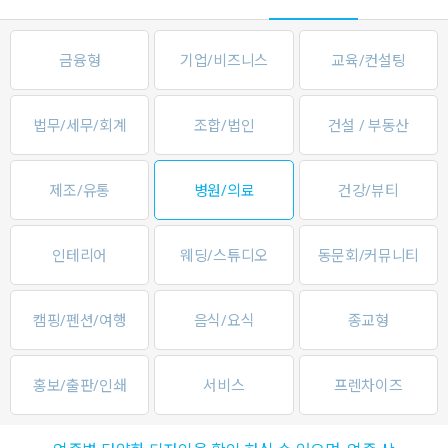
금융형
기업/비즈니스
교육/컨설팅
법무/세무/회계
조합/법인
건설 / 부동산
제조/유통
병원/의료
건강/뷰티
인테리어
웨딩/스튜디오
동문회/커뮤니티
캠핑/펜션/여행
음식/요식
종교형
홍보/출판/인쇄
서비스
프렌차이즈