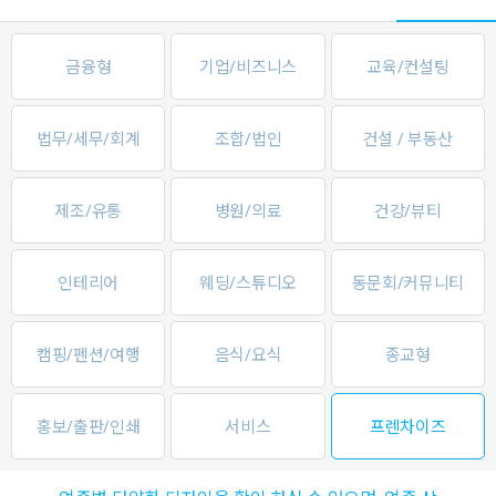
금융형
기업/비즈니스
교육/컨설팅
법무/세무/회계
조합/법인
건설 / 부동산
제조/유통
병원/의료
건강/뷰티
인테리어
웨딩/스튜디오
동문회/커뮤니티
캠핑/펜션/여행
음식/요식
종교형
홍보/출판/인쇄
서비스
프렌차이즈