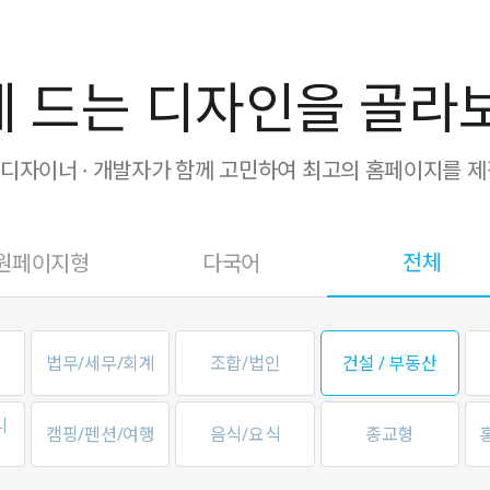
 드는 디자인을 골라
· 디자이너 · 개발자가 함께 고민하여 최고의 홈페이지를 
전체
원페이지형
다국어
법무/세무/회계
조합/법인
건설 / 부동산
니
캠핑/펜션/여행
음식/요식
종교형