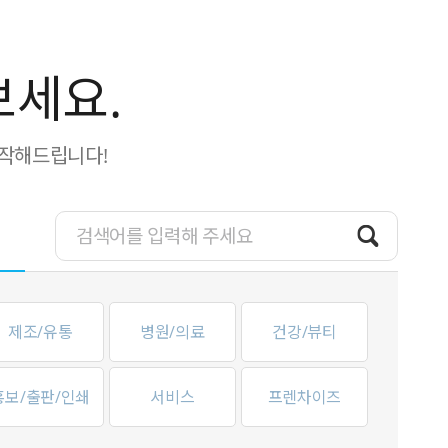
보세요.
제작해드립니다!
제조/유통
병원/의료
건강/뷰티
홍보/출판/인쇄
서비스
프렌차이즈