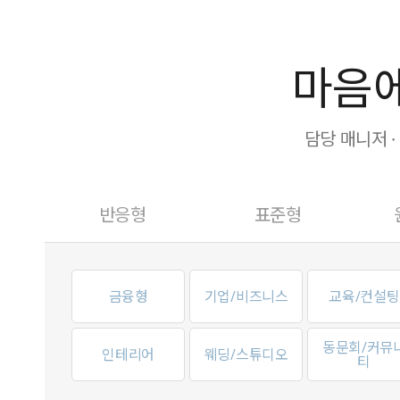
마음에
담당 매니저 
반응형
표준형
금융형
기업/비즈니스
교육/컨설팅
동문회/커뮤
인테리어
웨딩/스튜디오
티