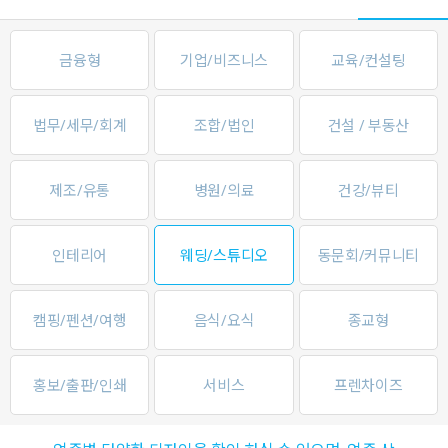
금융형
기업/비즈니스
교육/컨설팅
법무/세무/회계
조합/법인
건설 / 부동산
제조/유통
병원/의료
건강/뷰티
인테리어
웨딩/스튜디오
동문회/커뮤니티
캠핑/펜션/여행
음식/요식
종교형
홍보/출판/인쇄
서비스
프렌차이즈