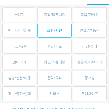
금융형
기업/비즈니스
교육/컨설팅
법무/세무/회계
조합/법인
건설 / 부동산
제조/유통
병원/의료
건강/뷰티
인테리어
웨딩/스튜디오
동문회/커뮤니티
캠핑/펜션/여행
음식/요식
종교형
홍보/출판/인쇄
서비스
프렌차이즈