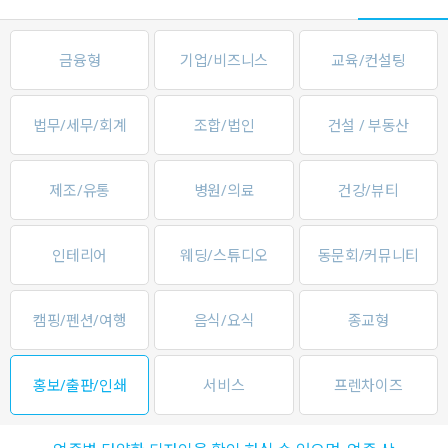
금융형
기업/비즈니스
교육/컨설팅
법무/세무/회계
조합/법인
건설 / 부동산
제조/유통
병원/의료
건강/뷰티
인테리어
웨딩/스튜디오
동문회/커뮤니티
캠핑/펜션/여행
음식/요식
종교형
홍보/출판/인쇄
서비스
프렌차이즈