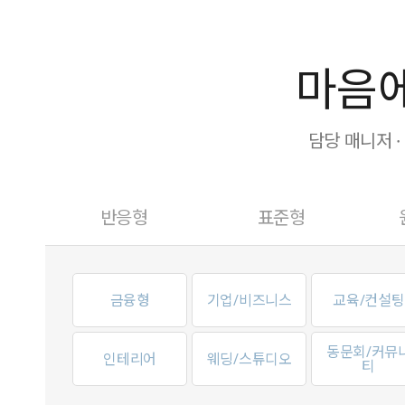
마음에
담당 매니저 
반응형
표준형
금융형
기업/비즈니스
교육/컨설팅
동문회/커뮤
인테리어
웨딩/스튜디오
티