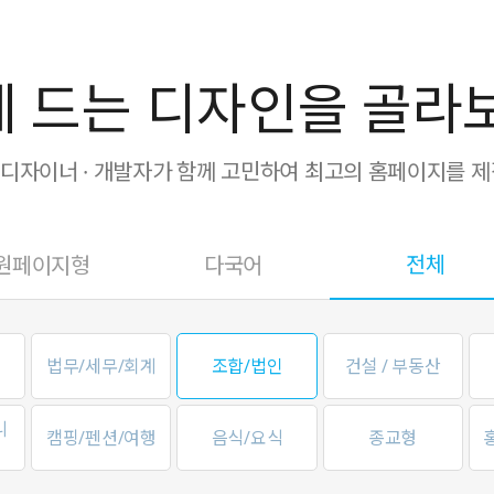
 드는 디자인을 골라
· 디자이너 · 개발자가 함께 고민하여 최고의 홈페이지를 
전체
원페이지형
다국어
법무/세무/회계
조합/법인
건설 / 부동산
니
캠핑/펜션/여행
음식/요식
종교형