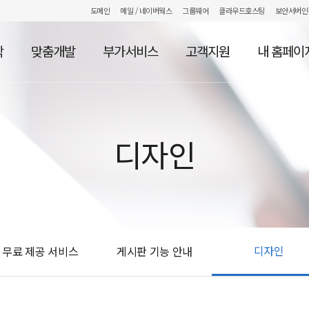
도메인
메일
/ 네이버웍스
그룹웨어
클라우드호스팅
보안서버인
작
맞춤개발
부가서비스
고객지원
내 홈페이
디자인
디자인
무료 제공 서비스
게시판 기능 안내