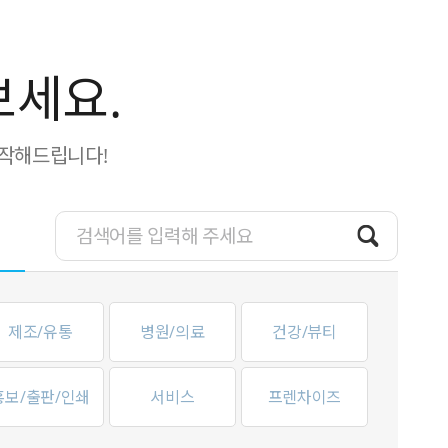
보세요.
제작해드립니다!
제조/유통
병원/의료
건강/뷰티
홍보/출판/인쇄
서비스
프렌차이즈