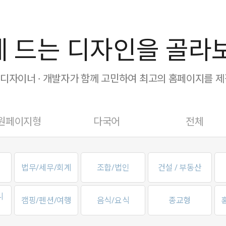
 드는 디자인을 골라
· 디자이너 · 개발자가 함께 고민하여 최고의 홈페이지를 
원페이지형
다국어
전체
법무/세무/회계
조합/법인
건설 / 부동산
니
캠핑/펜션/여행
음식/요식
종교형