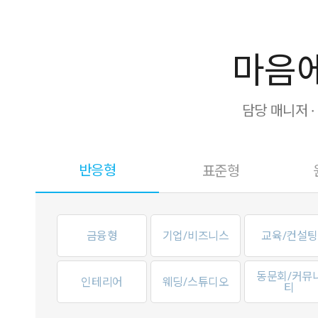
마음에
담당 매니저 
반응형
표준형
금융형
기업/비즈니스
교육/컨설팅
동문회/커뮤
인테리어
웨딩/스튜디오
티