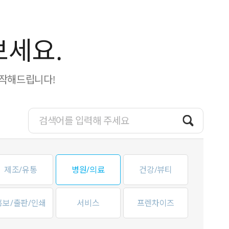
보세요.
제작해드립니다!
제조/유통
병원/의료
건강/뷰티
홍보/출판/인쇄
서비스
프렌차이즈