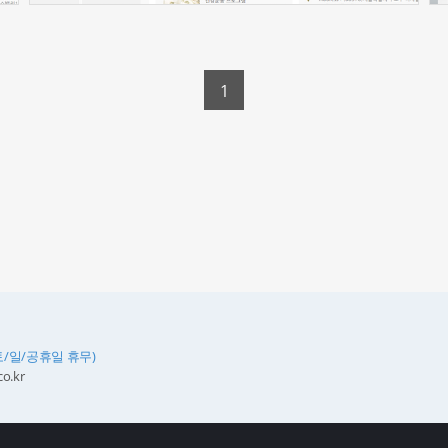
1
토/일/공휴일 휴무)
o.kr