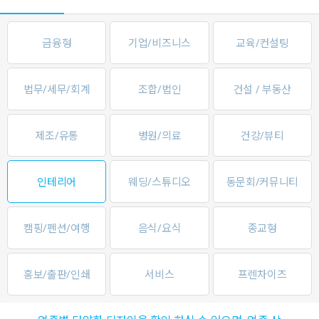
금융형
기업/비즈니스
교육/컨설팅
법무/세무/회계
조합/법인
건설 / 부동산
제조/유통
병원/의료
건강/뷰티
인테리어
웨딩/스튜디오
동문회/커뮤니티
캠핑/펜션/여행
음식/요식
종교형
홍보/출판/인쇄
서비스
프렌차이즈