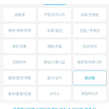
금융형
기업/비즈니스
교육/컨설팅
법무/세무/회계
조합/법인
건설 / 부동산
제조/유통
병원/의료
건강/뷰티
인테리어
웨딩/스튜디오
동문회/커뮤니티
캠핑/펜션/여행
음식/요식
종교형
홍보/출판/인쇄
서비스
프렌차이즈