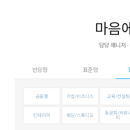
마음에
담당 매니저 
반응형
표준형
금융형
기업/비즈니스
교육/컨설팅
동문회/커뮤
인테리어
웨딩/스튜디오
티