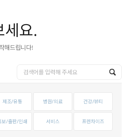
보세요.
제작해드립니다!
제조/유통
병원/의료
건강/뷰티
홍보/출판/인쇄
서비스
프렌차이즈