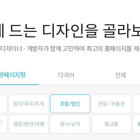
 드는 디자인을 골라
· 디자이너 · 개발자가 함께 고민하여 최고의 홈페이지를 
원페이지형
다국어
전체
법무/세무/회계
조합/법인
건설 / 부동산
니
캠핑/펜션/여행
음식/요식
종교형